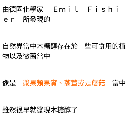
由德國化學家 Ｅｍｉｌ Ｆｉｓｈｉ
ｅｒ 所發現的
自然界當中木糖醇存在於一些可食用的植
物以及黴菌當中
像是
漿果類果實、萵苣或是蘑菇
當中
雖然很早就發現木糖醇了