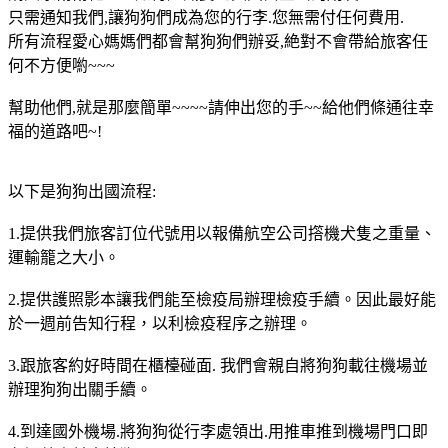
只需通知我們,讓狗狗們成為您的行李.您無需付任何費用.
所有流程愛心媽媽們都會幫狗狗們辦妥,絶對不會帶給旅客任
何不方便喲~~~
幫助他們,就是那麼簡單~~~~請伸出您的手~~給他們條通往幸
福的道路吧~!
以下是狗狗出國流程:
1.提供我們旅客訂位代號用以報備航空公司撘機犬隻之重量、
運輸籠之大小。
2.提供護照影本讓我們能至檢疫局辦理檢疫手續。因此最好能
於一週前告知行程，以利檢疫程序之辦理。
3.跟旅客約好時間在櫃檯碰面. 我們會親自將狗狗載往機場並
辦理狗狗出關手續。
4.到達國外機場.將狗狗從行李處領出.用推車推到機場門口即