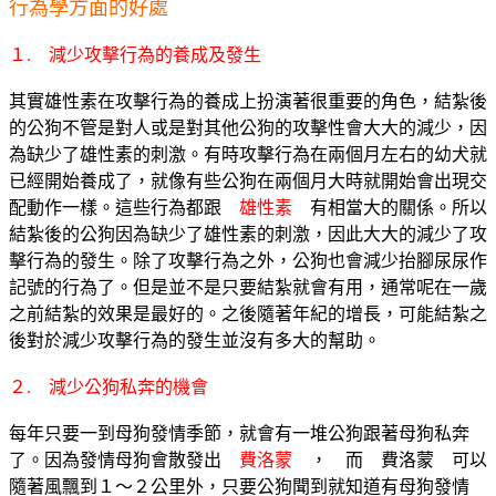
行為學方面的好處
１. 減少攻擊行為的養成及發生
其實雄性素在攻擊行為的養成上扮演著很重要的角色，結紮後
的公狗不管是對人或是對其他公狗的攻擊性會大大的減少，因
為缺少了雄性素的刺激。有時攻擊行為在兩個月左右的幼犬就
已經開始養成了，就像有些公狗在兩個月大時就開始會出現交
配動作一樣。這些行為都跟
雄性素
有相當大的關係。所以
結紮後的公狗因為缺少了雄性素的刺激，因此大大的減少了攻
擊行為的發生。除了攻擊行為之外，公狗也會減少抬腳尿尿作
記號的行為了。但是並不是只要結紮就會有用，通常呢在一歲
之前結紮的效果是最好的。之後隨著年紀的增長，可能結紮之
後對於減少攻擊行為的發生並沒有多大的幫助。
２. 減少公狗私奔的機會
每年只要一到母狗發情季節，就會有一堆公狗跟著母狗私奔
了。因為發情母狗會散發出
費洛蒙
， 而 費洛蒙 可以
隨著風飄到１～２公里外，只要公狗聞到就知道有母狗發情