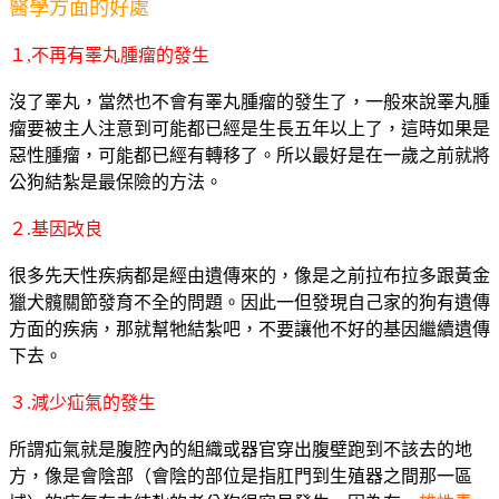
醫學方面的好處
１,不再有睪丸腫瘤的發生
沒了睪丸，當然也不會有睪丸腫瘤的發生了，一般來說睪丸腫
瘤要被主人注意到可能都已經是生長五年以上了，這時如果是
惡性腫瘤，可能都已經有轉移了。所以最好是在一歲之前就將
公狗結紮是最保險的方法。
２.基因改良
很多先天性疾病都是經由遺傳來的，像是之前拉布拉多跟黃金
獵犬髖關節發育不全的問題。因此一但發現自己家的狗有遺傳
方面的疾病，那就幫牠結紮吧，不要讓他不好的基因繼續遺傳
下去。
３.減少疝氣的發生
所謂疝氣就是腹腔內的組織或器官穿出腹壁跑到不該去的地
方，像是會陰部（會陰的部位是指肛門到生殖器之間那一區