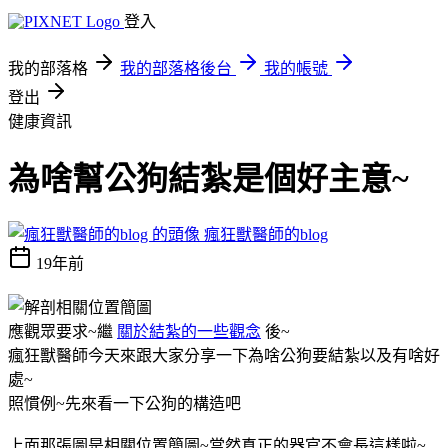
登入
我的部落格
我的部落格後台
我的帳號
登出
健康資訊
為啥幫公狗結紮是個好主意~
瘋狂獸醫師的blog
19年前
應觀眾要求~繼
關於結紮的一些觀念
後~
瘋狂獸醫師今天來跟大家分享一下為啥公狗要結紮以及有啥好
處~
照慣例~先來看一下公狗的構造吧
上面那張圖是相關位置簡圖~當然真正的器官不會長這樣啦~