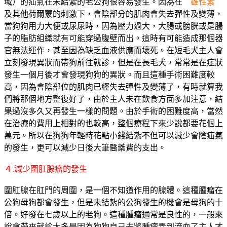
域）的疝氣在未結紮的老公狗很容易發生。因為在
雄性素
及其他荷爾蒙的刺激下，會陰部分的肌肉會失去彈性及變薄，
當狗狗用力大便或尿尿時，因為壓力過大，大腸或膀胱或是腸
子的脂肪組織就有可能穿過腹壁而出。這時有可能造成那個器
官無法運作，甚至因為缺乏血液供應而壞死。在短毛犬主人會
立刻發現異狀而帶狗前往就診，但是在長毛犬，常常是在症狀
發生一個月後才會發現狗狗的異狀。而且這種手術困難度較
高，因為會陰部位的肌肉已經失去彈性及變薄了，有時就算我
們將那個地方整復好了，由於主人未在飲食方面多加注意，結
果過沒多久又再發生一樣的問題。由於手術的困難度高，當然
在治療的費用上相對的也較高，整個療程下來少說都要花個上
萬元。所以在狗狗年輕時花點小錢結紮不但可以減少會陰疝氣
的發生，更可以減少日後大筆醫藥費的支出。
４.減少圍肛腺瘤的發生
圍肛腺在肛門的周圍，是一個不知道作用的腺體。這種腫瘤在
公狗母狗都會發生，但是未結紮的公狗發生的機會是母狗的十
倍。好發在七歲以上的老狗。這種腫瘤通常是良性的，一般來
說會帶來就診大多是因為狗狗自己去將腫瘤弄到流血了主人才