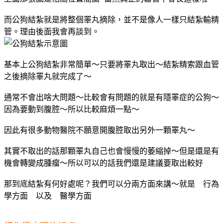
而公狗結紮就是將整個睪丸摘除，並不是像人一樣只結紮輸精
管。理由後面我會再談到。
基本上公狗結紮非常簡單～只要將睪丸取出～結紮精索跟血管
之後摘除睪丸就完成了～
通常不會出啥大問題～比較會有問題的就是有隱睪症的公狗～
因為要動到腹腔～所以比較麻煩一點～
因此有很多動物醫院不願意開腹腔取出另外一顆睪丸～
其實不取出的話那顆睪丸自己也會慢慢的萎縮掉～但是還是有
機會轉變成腫瘤～所以可以的話我們還是建議要取出較好
那到底結紮有何好處呢？我們可以分兩方面來講～就是 行為
學方面 以及 醫學方面