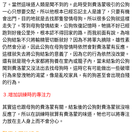
了。當然這味道人類是聞不到的。此時受到費洛蒙吸引的公狗
一心只想要交配，所以他根本已經忘記主人是誰了，只要有機
會出門，目的地就是去找那隻發情母狗。所以很多公狗就這樣
走失了。等到母狗發情結束，公狗恢復記憶時，牠搞不好已經
跑到好幾公里外，根本認不得回家的路。而我前面有說，為啥
公狗結紮不只將輸精管切斷就好？因為不將睪丸摘除，雄性素
仍然會分泌，因此公狗在母狗發情時依然會對費洛蒙有反應。
這樣就失去將公狗結紮的意義了，因為它的行為依然沒改變。
還有就是現今大家都將狗養在室內或籠子內，當未結紮的公狗
聞到費洛蒙又沒法出去找母狗時，這時它有可能做出一些破壞
行為來發洩牠的渴望，像是亂咬家具，有的狗甚至會出現自殘
的行為。
３.增加訓練時的專注力
其實這也跟母狗的費洛蒙有關，結紮後的公狗對費洛蒙就沒啥
反應了，所以在訓練時就算有費洛蒙的味道，牠也可以將專注
力放在主人身上而不會分心。